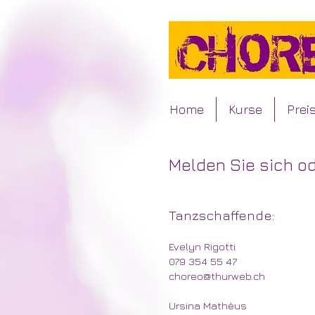
Home
Kurse
Prei
Melden Sie sich od
Tanzschaffende:
Evelyn Rigotti
079 354 55 47
choreo@thurweb.ch
Ursina Mathèus